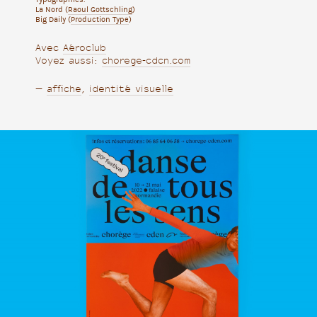
La Nord (
Raoul Gottschling
)
Big Daily (
Production Type
)
Avec
Aéroclub
Voyez aussi:
chorege-cdcn.com
—
affiche
,
identité visuelle