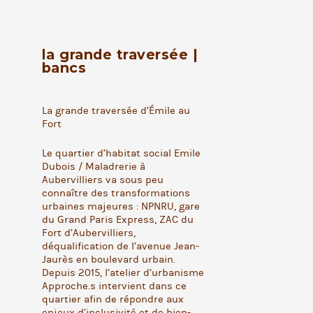
la grande traversée |
bancs
La grande traversée d’Émile au
Fort
Le quartier d’habitat social Emile
Dubois / Maladrerie à
Aubervilliers va sous peu
connaître des transformations
urbaines majeures : NPNRU, gare
du Grand Paris Express, ZAC du
Fort d’Aubervilliers,
déqualification de l’avenue Jean-
Jaurès en boulevard urbain.
Depuis 2015, l’atelier d’urbanisme
Approche.s intervient dans ce
quartier afin de répondre aux
enjeux d’inclusivité et de bien-